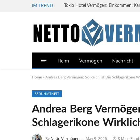
Tokio Hotel Vermögen: Einkommen, Karri
IM TREND
Heim
Vermögen
Nachricht
Home
»
Andrea Berg Vermögen: So Reich Ist Die Schlagerikone Wi
BERÜHMTHEIT
Andrea Berg Vermögen:
Schlagerikone Wirklic
By
Netto Vermögen
May 9, 2026
8 Mins Read