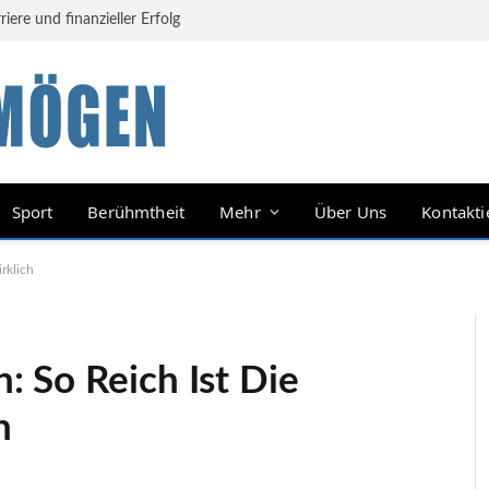
ere und finanzieller Erfolg
Sport
Berühmtheit
Mehr
Über Uns
Kontakti
rklich
 So Reich Ist Die
h