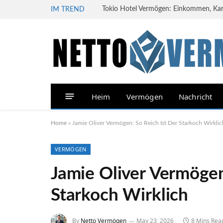
Tokio Hotel Vermögen: Einkommen, Karri
IM TREND
Heim
Vermögen
Nachricht
Home
»
Jamie Oliver Vermögen: So Reich Ist Der Starkoch Wirklic
VERMÖGEN
Jamie Oliver Vermögen
Starkoch Wirklich
By
Netto Vermögen
May 23, 2026
8 Mins Rea