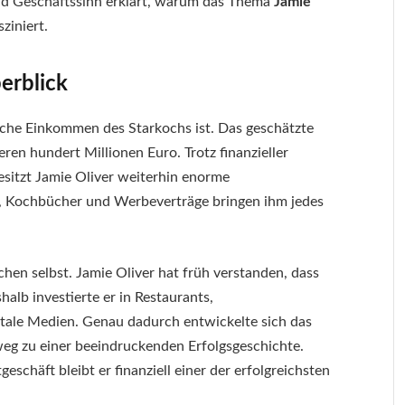
nd Geschäftssinn erklärt, warum das Thema
Jamie
ziniert.
erblick
liche Einkommen des Starkochs ist. Das geschätzte
eren hundert Millionen Euro. Trotz finanzieller
esitzt Jamie Oliver weiterhin enorme
, Kochbücher und Werbeverträge bringen ihm jedes
en selbst. Jamie Oliver hat früh verstanden, dass
alb investierte er in Restaurants,
tale Medien. Genau dadurch entwickelte sich das
eg zu einer beeindruckenden Erfolgsgeschichte.
eschäft bleibt er finanziell einer der erfolgreichsten