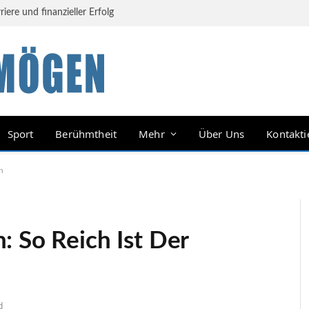
ere und finanzieller Erfolg
Sport
Berühmtheit
Mehr
Über Uns
Kontakti
h
: So Reich Ist Der
d