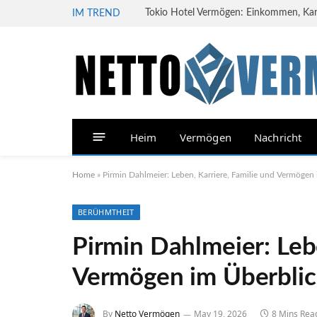
Tokio Hotel Vermögen: Einkommen, Karri
IM TREND
Heim
Vermögen
Nachricht
Home
»
Pirmin Dahlmeier: Leben, Karriere, Familie und Vermögen
BERÜHMTHEIT
Pirmin Dahlmeier: Lebe
Vermögen im Überbli
By
Netto Vermögen
May 19, 2026
8 Mins Rea