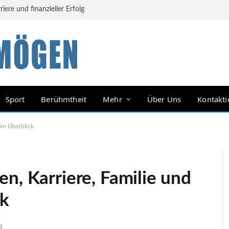
ere und finanzieller Erfolg
Sport
Berühmtheit
Mehr
Über Uns
Kontakti
 im Überblick
n, Karriere, Familie und
ck
d