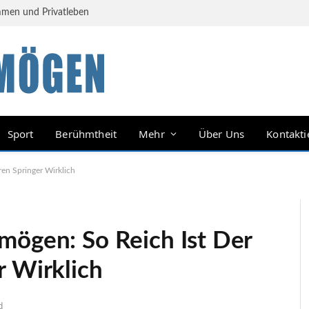
mmen und Privatleben
Sport
Berühmtheit
Mehr
Über Uns
Kontakti
ren Springer Wirklich
mögen: So Reich Ist Der
r Wirklich
d