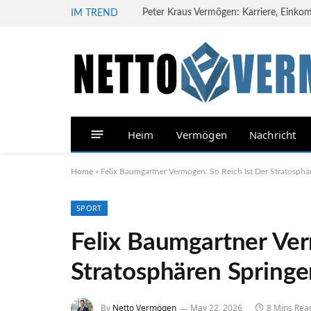
Peter Kraus Vermögen: Karriere, Einko
IM TREND
Heim
Vermögen
Nachricht
Home
»
Felix Baumgartner Vermögen: So Reich Ist Der Stratosphä
SPORT
Felix Baumgartner Ver
Stratosphären Springe
By
Netto Vermögen
May 22, 2026
8 Mins Rea