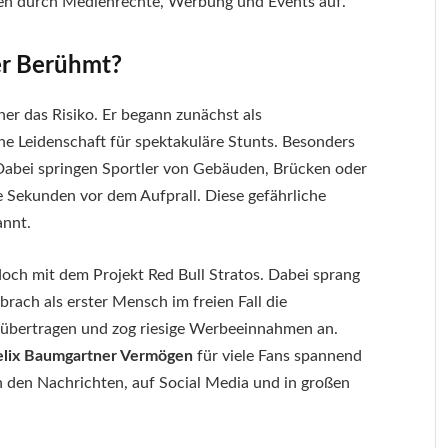
en durch Medienrechte, Werbung und Events auf.
er Berühmt?
ner das Risiko. Er begann zunächst als
ine Leidenschaft für spektakuläre Stunts. Besonders
abei springen Sportler von Gebäuden, Brücken oder
e Sekunden vor dem Aufprall. Diese gefährliche
annt.
och mit dem Projekt Red Bull Stratos. Dabei sprang
ach als erster Mensch im freien Fall die
 übertragen und zog riesige Werbeeinnahmen an.
elix Baumgartner Vermögen
für viele Fans spannend
n den Nachrichten, auf Social Media und in großen