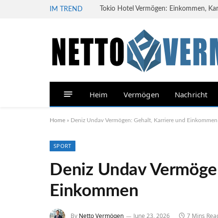
Tokio Hotel Vermögen: Einkommen, Karri
IM TREND
Heim
Vermögen
Nachricht
Home
»
Deniz Undav Vermögen: Gehalt, Karriere und Einkommen
SPORT
Deniz Undav Vermögen
Einkommen
By
Netto Vermögen
June 23, 2026
7 Mins Rea